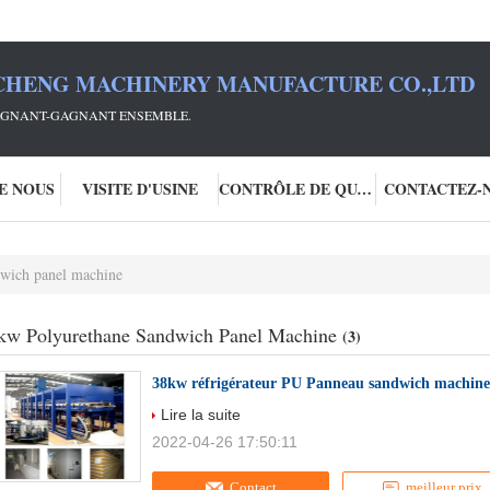
HENG MACHINERY MANUFACTURE CO.,LTD
GAGNANT-GAGNANT ENSEMBLE.
DE NOUS
VISITE D'USINE
CONTRÔLE DE QUALITÉ
CONTACTEZ-
wich panel machine
kw Polyurethane Sandwich Panel Machine
(3)
38kw réfrigérateur PU Panneau sandwich machine
Lire la suite
2022-04-26 17:50:11
Contact
meilleur prix