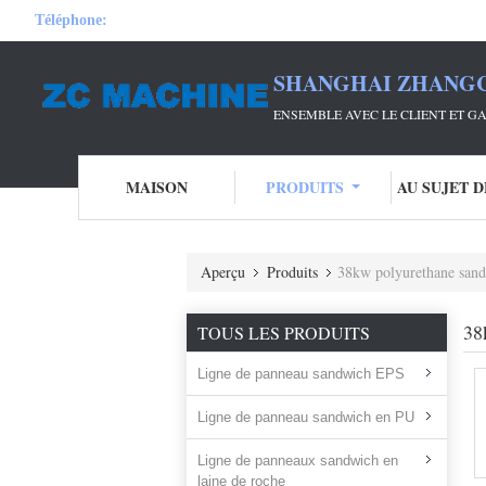
Téléphone:
SHANGHAI ZHANGC
ENSEMBLE AVEC LE CLIENT ET 
MAISON
PRODUITS
AU SUJET 
Aperçu
Produits
38kw polyurethane sand
38
TOUS LES PRODUITS
Ligne de panneau sandwich EPS
Ligne de panneau sandwich en PU
Ligne de panneaux sandwich en
laine de roche