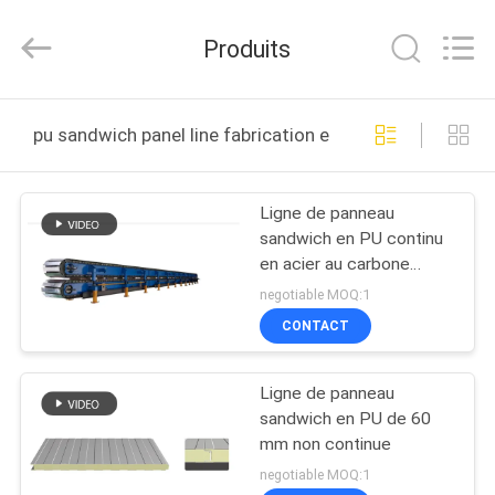
Zhangcheng
Machinery
Manufacture
Produits
co.,ltd.
All
Rights
Reserved.
MAISON
Developed
by
pu sandwich panel line fabrication en ligne
ECER
PRODUITS
Ligne de panneau
sandwich en PU continu
AU
en acier au carbone
SUJET
étanche à l'eau 42T
negotiable MOQ:1
DE
CONTACT
NOUS
Ligne de panneau
sandwich en PU de 60
VISITE
mm non continue
D'USINE
negotiable MOQ:1