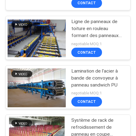
CONTACT
CONTRÔLE
Ligne de panneaux de
DE
toiture en rouleau
QUALITÉ
formant des panneaux
sandwich en PU
negotiable MOQ:1
CONTACTEZ-
CONTACT
NOUS
Lamination de l'acier à
bande de convoyeur à
NOUVELLES
panneau sandwich PU
negotiable MOQ:1
DEMANDEZ
CONTACT
UNE
Système de rack de
CITATION
refroidissement de
panneau en coupe