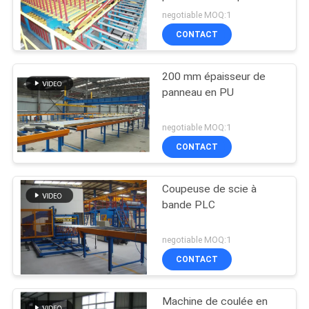
transversale
PLAN
negotiable MOQ:1
CONTACT
DU
SITE
200 mm épaisseur de
panneau en PU
PRIVACY
POLICY
negotiable MOQ:1
CONTACT
Coupeuse de scie à
bande PLC
negotiable MOQ:1
CONTACT
Machine de coulée en